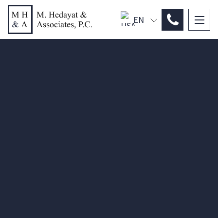
EN
PL
ES