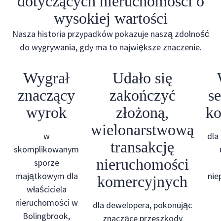
dotyczących nieruchomości o
wysokiej wartości
Nasza historia przypadków pokazuje naszą zdolność
do wygrywania, gdy ma to największe znaczenie.
Wygrał
Udało się
znaczący
zakończyć
se
wyrok
złożoną,
ko
wielonarstwową
w
dla
transakcję
skomplikowanym
nieruchomości
sporze
majątkowym dla
nie
komercyjnych
właściciela
nieruchomości w
dla dewelopera, pokonując
Bolingbrook,
znaczące przeszkody