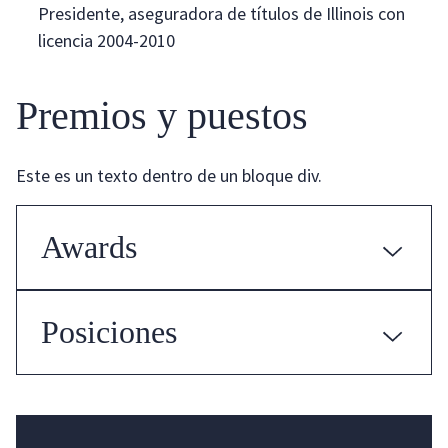
Presidente, aseguradora de títulos de Illinois con
licencia 2004-2010
Premios y puestos
Este es un texto dentro de un bloque div.
Awards
LegalMatch:
Posiciones
5 Star Rating
Award: Bankruptcy Lawyer of the Year
Award: Lawyer of the Year