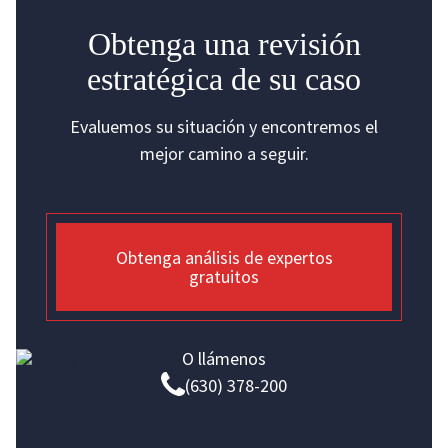
Avvo:
Obtenga una revisión
Rating 10/10
estratégica de su caso
Client Service Award
25 Year Plaque
Evaluemos su situación y encontremos el
Martindale-Hubbell:
mejor camino a seguir.
5-Star Rating
Silver Service Award
25 Year Plaque
Obtenga análisis de expertos
gratuitos
American Bar Association:
Jan 2009 Social Media Panel
O llámenos
Apr 2005 LegalMatch Training Inst
(630) 378-200
Mar 2000 Lawyers Serving Through
Technology