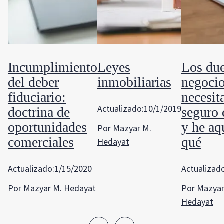
Incumplimiento
Leyes
Los du
del deber
inmobiliarias
negoci
fiduciario:
necesit
Actualizado:
10/1/2019
doctrina de
seguro 
oportunidades
y he aq
Por
Mazyar M.
comerciales
qué
Hedayat
Actualizado:
1/15/2020
Actualizad
Por
Mazyar M. Hedayat
Por
Mazyar
Hedayat