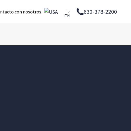
630-378-2200
ntacto con nosotros
EN
PL
ES