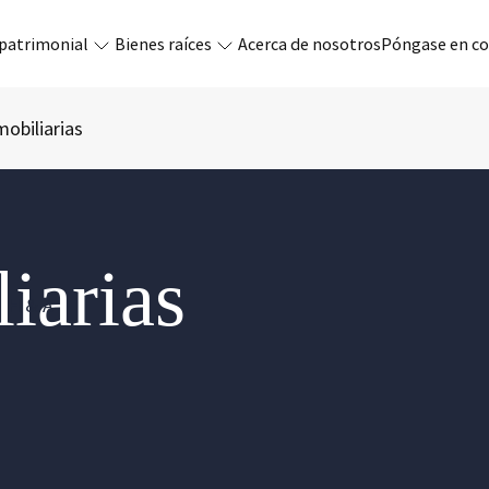
 patrimonial
Bienes raíces
Acerca de nosotros
Póngase en co
mobiliarias
iarias